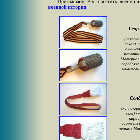
Приглашаем Вас посетить военно-и
военной истории
.
Геор
(пехотны
веков) -
аннинск
пехотные
Материал:
серебряна
канитель 
Сол
(конно-ар
века) -
кирас
соответс
полкам. Ма