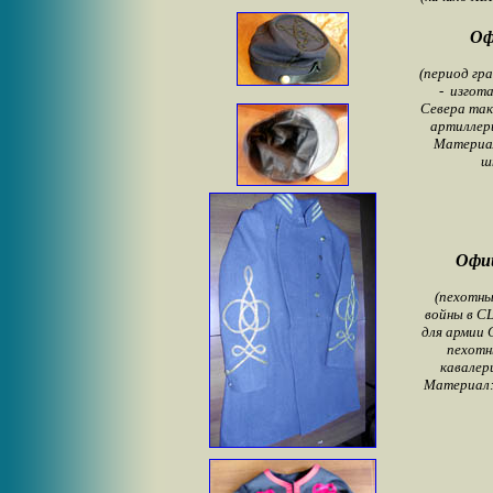
Оф
(период гр
- изгота
Севера так
артиллери
Материал
ш
Офи
(пехотны
войны в С
для армии 
пехотн
кавалер
Материал: с