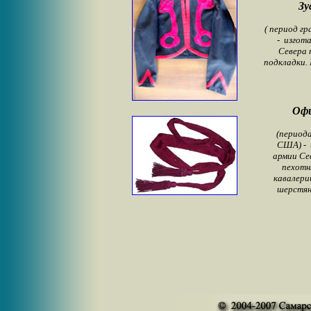
Зу
( период г
- изгота
Севера 
подкладки. 
Офи
(период
США) - 
армии Се
пехотн
кавалери
шерстян