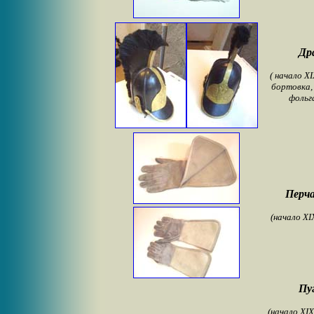
Др
( начало X
бортовка, 
фольг
Перча
(начало XI
Пу
(начало XI